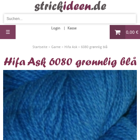
Login
Kasse
☰
0,00 €
»
»
»
Startseite
Garne
Hifa Ask
6080 grønnlig blå
Hifa Ask 6080 grønnlig blå