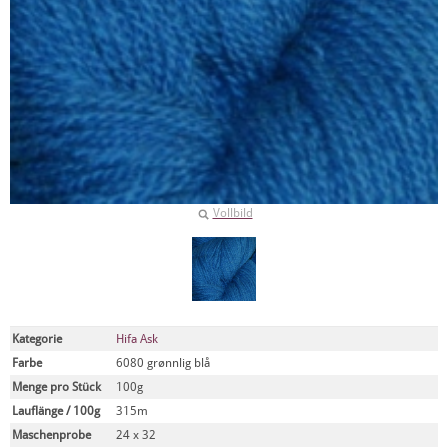
Vollbild
Kategorie
Hifa Ask
Farbe
6080 grønnlig blå
Menge pro Stück
100g
Lauflänge / 100g
315m
Maschenprobe
24 x 32