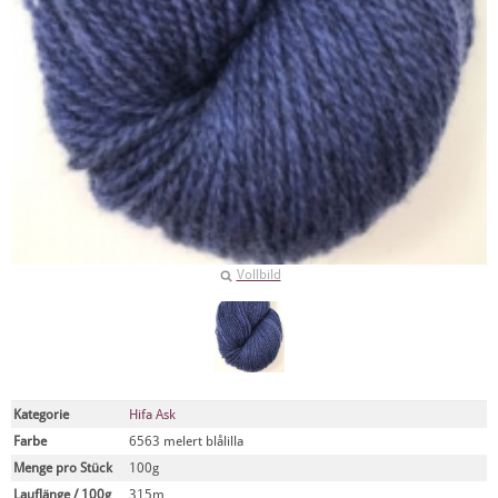
Vollbild
Kategorie
Hifa Ask
Farbe
6563 melert blålilla
Menge pro Stück
100g
Lauflänge / 100g
315m