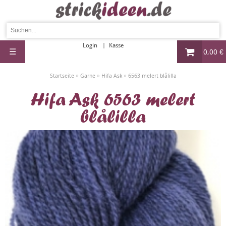
Login
Kasse
☰
0,00 €
»
»
»
Startseite
Garne
Hifa Ask
6563 melert blålilla
Hifa Ask 6563 melert
blålilla