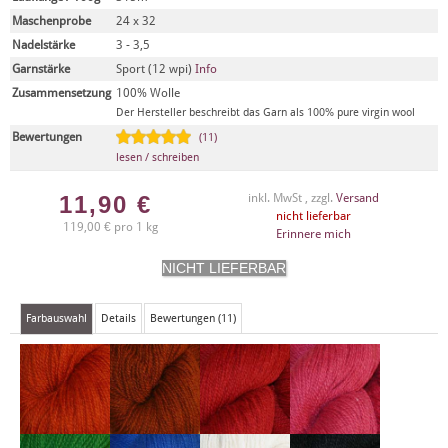
Maschenprobe
24 x 32
Nadelstärke
3 - 3,5
Garnstärke
Sport (12 wpi)
Info
Zusammensetzung
100% Wolle
Der Hersteller beschreibt das Garn als 100% pure virgin wool
Bewertungen
(11)
lesen / schreiben
11,90
€
inkl. MwSt , zzgl.
Versand
nicht lieferbar
119,00 € pro 1 kg
Erinnere mich
Farbauswahl
Details
Bewertungen (11)