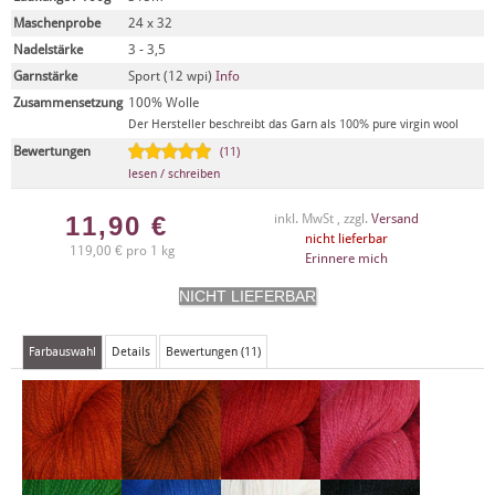
Maschenprobe
24 x 32
Nadelstärke
3 - 3,5
Garnstärke
Sport (12 wpi)
Info
Zusammensetzung
100% Wolle
Der Hersteller beschreibt das Garn als 100% pure virgin wool
Bewertungen
(11)
lesen / schreiben
11,90
€
inkl. MwSt , zzgl.
Versand
nicht lieferbar
119,00 € pro 1 kg
Erinnere mich
Farbauswahl
Details
Bewertungen (11)