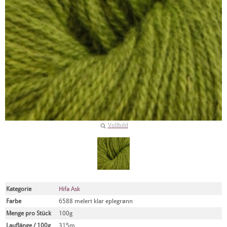
Vollbild
Kategorie
Hifa Ask
Farbe
6588 melert klar eplegrønn
Menge pro Stück
100g
Lauflänge / 100g
315m