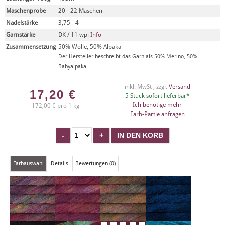
Maschenprobe
20 - 22 Maschen
Nadelstärke
3,75 - 4
Garnstärke
DK / 11 wpi
Info
Zusammensetzung
50% Wolle, 50% Alpaka
Der Hersteller beschreibt das Garn als 50% Merino, 50%
Babyalpaka
inkl. MwSt , zzgl.
Versand
17,20
€
5 Stück sofort lieferbar*
Ich benötige mehr
172,00 € pro 1 kg
Farb-Partie anfragen
Farbauswahl
Details
Bewertungen (0)