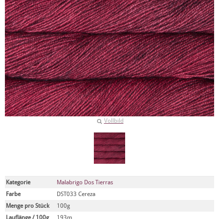
Vollbild
Kategorie
Malabrigo Dos Tierras
Farbe
DST033 Cereza
Menge pro Stück
100g
Lauflänge / 100g
193m