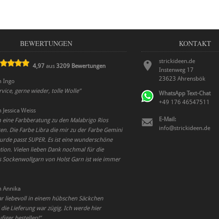
BEWERTUNGEN
KONTAKT
strickideen.de
4,97
aus
3209
Bewertungen
Instenweg 17
23623
Ahrensbök
n
Ingo
rvice, gerne wieder, tolle Wolle
”
WhatsApp Text-Chat
+49 176 46547511
n
Jessica Weiss
E-Mail:
m eine Farbberatung zu den Malabrigo Rios
info@strickideen.de
n. Die Farbe Libra die mir zu der Farbe Gemini
rde passt SUPER. Es ist eine wunderschöne
ion. Vielen lieben Dank nochmal für die
s Sockenwollgarn von Holst Garn ist wie immer
n
Annika
ar liebevoll in einem hübschen Säckchen
die Lieferung war zügig. Ich werde hier
figer bestellen!
”