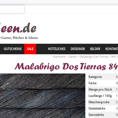
GUTSCHEINE
SALE
NÜTZLICHES
DESIGNER
BILDER
KONTAK
»
»
»
Startseite
Garne
Malabrigo Dos Tierras
845 C
Malabrigo Dos Tierras 84
Kategorie
M
Farbe
D
Menge pro Stück
1
Lauflänge / 100g
1
Maschenprobe
2
Nadelstärke
3
Garnstärke
D