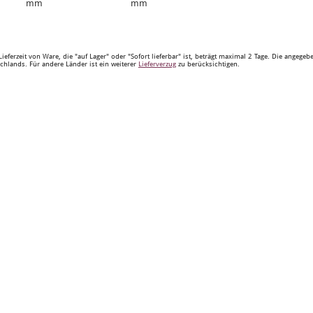
mm
mm
Lieferzeit von Ware, die "auf Lager" oder "Sofort lieferbar" ist, beträgt maximal 2 Tage. Die angege
chlands. Für andere Länder ist ein weiterer
Lieferverzug
zu berücksichtigen.