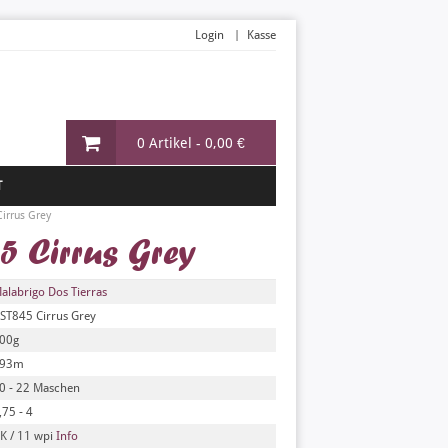
Login
Kasse
0 Artikel -
0,00 €
T
irrus Grey
5 Cirrus Grey
alabrigo Dos Tierras
ST845 Cirrus Grey
00g
93m
0 - 22 Maschen
,75 - 4
K / 11 wpi
Info