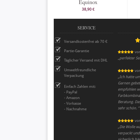
Equinox
38,90 €
SERVICE
Versandkostenfrei ab 70 €
Partie-Garantie
vo
„
perfekter Se
Täglicher Versand mit DHL
Umweltfreundliche
vo
Verpackung
„
Ich hatte u
Garnen gebete
Einfach Zahlen mit:
empfohlen wu
- PayPal
Farbkombinat
- Amazon
Beratung. Da
- Vorkasse
sehr schön.
”
- Nachnahme
vo
„
Die Wolle w
verpackt und 
sicherlich häu