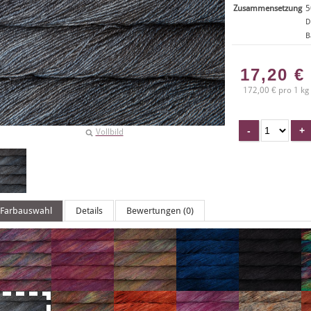
Zusammensetzung
5
D
B
17,20
€
172,00 € pro 1 kg
Vollbild
Farbauswahl
Details
Bewertungen (0)