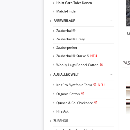
Holst Garn Tides Konen
Match-Finder
FARBVERLAUF
Zauberball®
L
Zauberball® Crazy
Zauberperlen
Zauberball® Stärke 6
NEU
PA
Woolly Hugs Bobbel Cotton
AUS ALLER WELT
KnitPro Symfonie Terra
NEU
Organic Cotton
Quince & Co. Chickadee
Hifa Ask
ZUBEHÖR