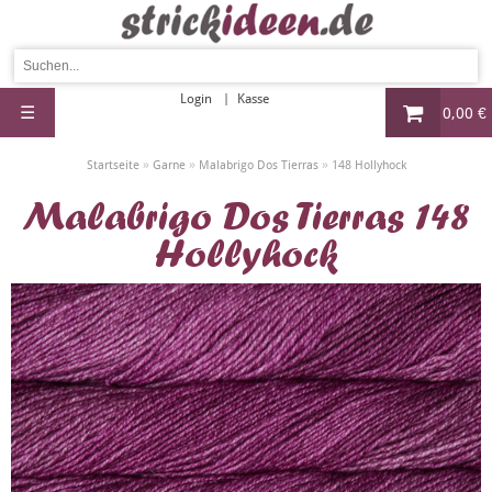
Login
Kasse
☰
0,00 €
»
»
»
Startseite
Garne
Malabrigo Dos Tierras
148 Hollyhock
Malabrigo Dos Tierras 148
Hollyhock