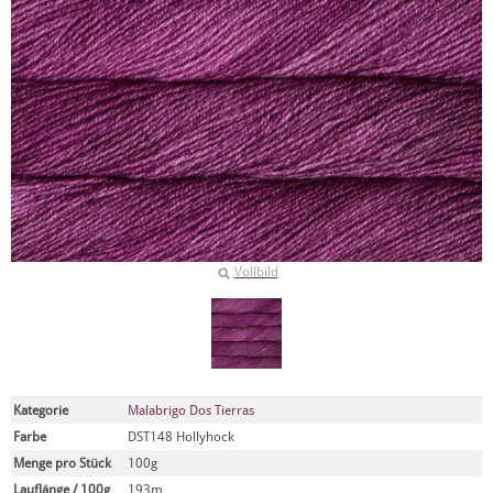
Vollbild
Kategorie
Malabrigo Dos Tierras
Farbe
DST148 Hollyhock
Menge pro Stück
100g
Lauflänge / 100g
193m