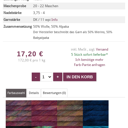
Maschenprobe
20 - 22 Maschen
Nadelstärke
3,75 - 4
Garnstärke
DK / 11 wpi
Info
Zusammensetzung
50% Wolle, 50% Alpaka
Der Hersteller beschreibt das Garn als 50% Merino, 50%
Babyalpaka
inkl. MwSt , zzgl.
Versand
17,20
€
5 Stück sofort lieferbar*
Ich benötige mehr
172,00 € pro 1 kg
Farb-Partie anfragen
Farbauswahl
Details
Bewertungen (0)