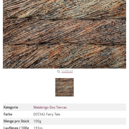
Vollbild
Kategorie
Malabrigo Dos Tierras
Farbe
DST342 Fairy Tale
Menge pro Stück
100g
Lauflänge / 100g
193m