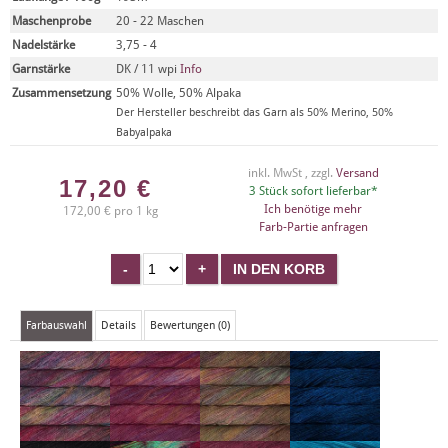
Maschenprobe
20 - 22 Maschen
Nadelstärke
3,75 - 4
Garnstärke
DK / 11 wpi
Info
Zusammensetzung
50% Wolle, 50% Alpaka
Der Hersteller beschreibt das Garn als 50% Merino, 50%
Babyalpaka
inkl. MwSt , zzgl.
Versand
17,20
€
3 Stück sofort lieferbar*
Ich benötige mehr
172,00 € pro 1 kg
Farb-Partie anfragen
Farbauswahl
Details
Bewertungen (0)