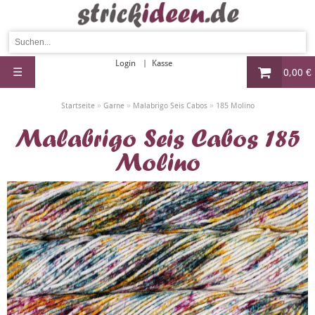
Login
Kasse
☰
0,00 €
»
»
»
Startseite
Garne
Malabrigo Seis Cabos
185 Molino
Malabrigo Seis Cabos 185
Molino