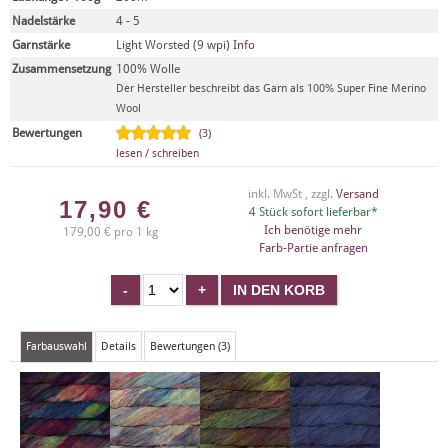
Nadelstärke
4 - 5
Garnstärke
Light Worsted (9 wpi)
Info
Zusammensetzung
100% Wolle
Der Hersteller beschreibt das Garn als 100% Super Fine Merino
Wool
Bewertungen
(3)
lesen / schreiben
inkl. MwSt , zzgl.
Versand
17,90
€
4 Stück sofort lieferbar*
Ich benötige mehr
179,00 € pro 1 kg
Farb-Partie anfragen
Farbauswahl
Details
Bewertungen (3)