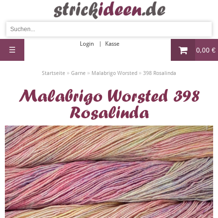
Login
Kasse
☰
0,00 €
»
»
»
Startseite
Garne
Malabrigo Worsted
398 Rosalinda
Malabrigo Worsted 398
Rosalinda