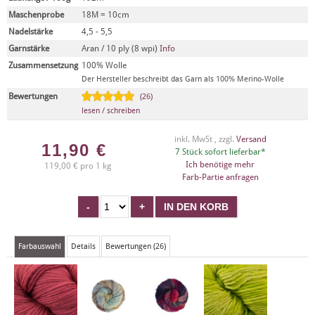
Maschenprobe
18M = 10cm
Nadelstärke
4,5 - 5,5
Garnstärke
Aran / 10 ply (8 wpi)
Info
Zusammensetzung
100% Wolle
Der Hersteller beschreibt das Garn als 100% Merino-Wolle
Bewertungen
(26)
lesen / schreiben
inkl. MwSt , zzgl.
Versand
11,90
€
7 Stück sofort lieferbar*
Ich benötige mehr
119,00 € pro 1 kg
Farb-Partie anfragen
Farbauswahl
Details
Bewertungen (26)