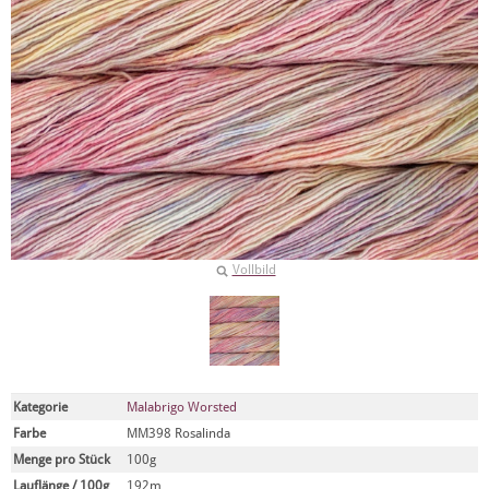
Vollbild
Kategorie
Malabrigo Worsted
Farbe
MM398 Rosalinda
Menge pro Stück
100g
Lauflänge / 100g
192m