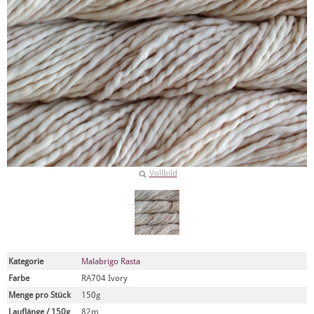
Vollbild
Kategorie
Malabrigo Rasta
Farbe
RA704 Ivory
Menge pro Stück
150g
Lauflänge / 150g
82m