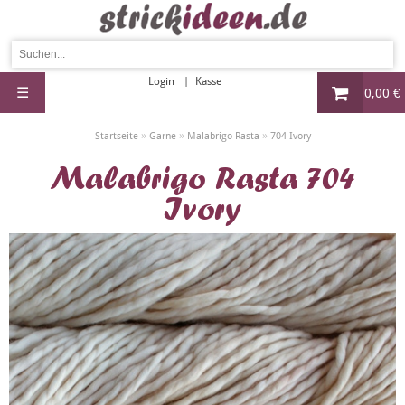
Login
Kasse
☰
0,00 €
»
»
»
Startseite
Garne
Malabrigo Rasta
704 Ivory
Malabrigo Rasta 704
Ivory