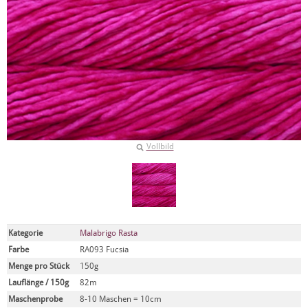
Vollbild
Kategorie
Malabrigo Rasta
Farbe
RA093 Fucsia
Menge pro Stück
150g
Lauflänge / 150g
82m
Maschenprobe
8-10 Maschen = 10cm