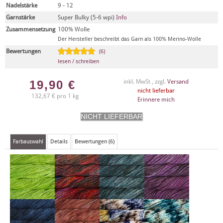
Nadelstärke
9 - 12
Garnstärke
Super Bulky (5-6 wpi)
Info
Zusammensetzung
100% Wolle
Der Hersteller beschreibt das Garn als 100% Merino-Wolle
Bewertungen
(6)
lesen / schreiben
19,90
€
inkl. MwSt , zzgl.
Versand
nicht lieferbar
132,67 € pro 1 kg
Erinnere mich
Farbauswahl
Details
Bewertungen (6)