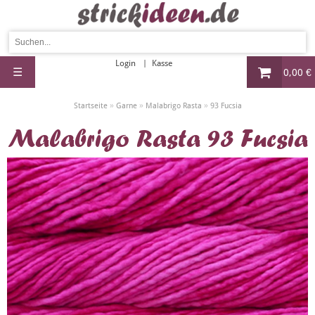
Login
Kasse
☰
0,00 €
»
»
»
Startseite
Garne
Malabrigo Rasta
93 Fucsia
Malabrigo Rasta 93 Fucsia