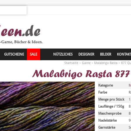
GUTSCHEINE
SALE
NÜTZLICHES
DESIGNER
BILDER
KONTAK
»
»
»
Startseite
Garne
Malabrigo Rasta
877 Q
Malabrigo Rasta 877
Kategorie
M
Farbe
R
Menge pro Stück
1
Lauflänge / 150g
Maschenprobe
8
Nadelstärke
9
Garnstärke
S