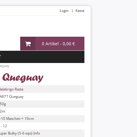
Login
Kasse
0 Artikel -
0,00 €
T
ueguay
 Queguay
alabrigo Rasta
A877 Queguay
50g
82m
-10 Maschen = 10cm
 - 12
uper Bulky (5-6 wpi)
Info