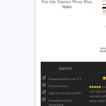
Fair Isle Slipover Weste Blau
70,00 €
*Die 
Deuts
SERVICE
Versandkostenfrei ab 70 €
Partie-Garantie
vo
„
Ich habe sch
Täglicher Versand mit DHL
mal sehr zufr
Umweltfreundliche
Wolle. Daher
Verpackung