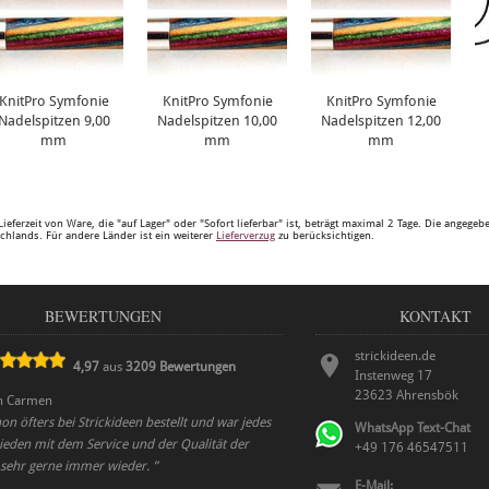
KnitPro Symfonie
KnitPro Symfonie
KnitPro Symfonie
Nadelspitzen 9,00
Nadelspitzen 10,00
Nadelspitzen 12,00
mm
mm
mm
Lieferzeit von Ware, die "auf Lager" oder "Sofort lieferbar" ist, beträgt maximal 2 Tage. Die angege
chlands. Für andere Länder ist ein weiterer
Lieferverzug
zu berücksichtigen.
BEWERTUNGEN
KONTAKT
strickideen.de
4,97
aus
3209
Bewertungen
Instenweg 17
23623
Ahrensbök
n
Carmen
on öfters bei Strickideen bestellt und war jedes
WhatsApp Text-Chat
ieden mit dem Service und der Qualität der
+49 176 46547511
 sehr gerne immer wieder.
”
E-Mail: