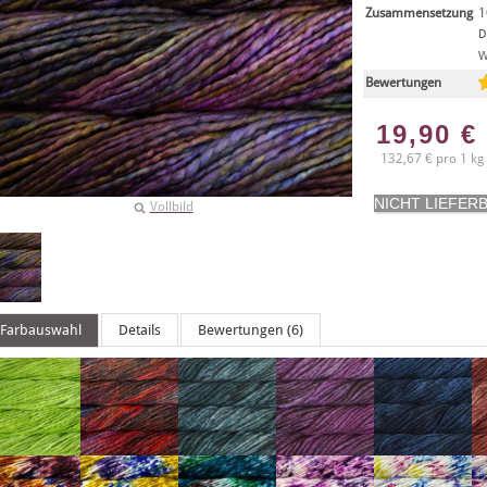
Zusammensetzung
1
D
W
Bewertungen
19,90
€
132,67 € pro 1 kg
Vollbild
Farbauswahl
Details
Bewertungen (6)