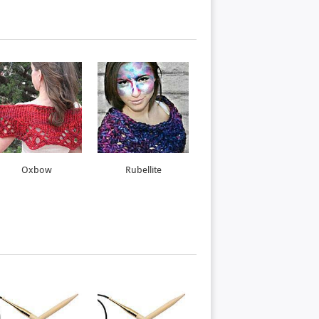
Oxbow
Rubellite
Runden-Mütze