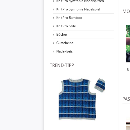
KnitPro Symfonie Nadelspitzen
KnitPro Symfonie Nadelspiel
MO
KnitPro Bamboo
KnitPro Seile
Bücher
Gutscheine
Nadel-Sets
TREND-TIPP
B
PA