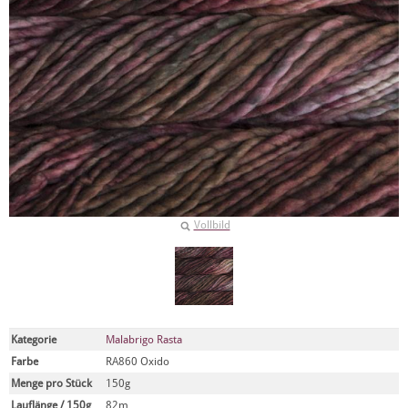
Vollbild
Kategorie
Malabrigo Rasta
Farbe
RA860 Oxido
Menge pro Stück
150g
Lauflänge / 150g
82m