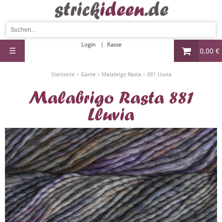
Login
Kasse
☰
0,00 €
»
»
»
Startseite
Garne
Malabrigo Rasta
881 Lluvia
Malabrigo Rasta 881
Lluvia