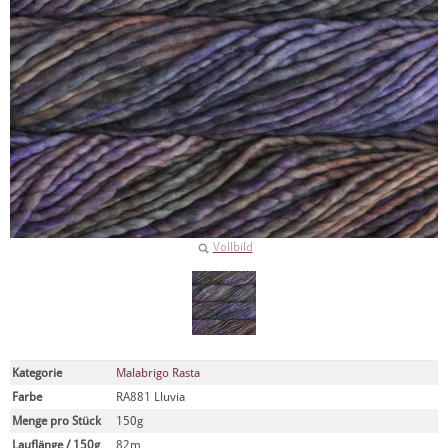
Vollbild
Kategorie
Malabrigo Rasta
Farbe
RA881 Lluvia
Menge pro Stück
150g
Lauflänge / 150g
82m