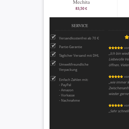
Mechita
83,50 €
SERVICE
Versandkostenfrei ab 70 €
Partie-Garantie
vo
„
Ich bin wied
Täglicher Versand mit DHL
Liebevolle V
Umweltfreundliche
öffnen. Viele
Verpackung
vo
Einfach Zahlen mit:
„
wie immer ka
- PayPal
Zwischenanfr
- Amazon
wieder gerne
- Vorkasse
- Nachnahme
vo
„
Sehr schnell