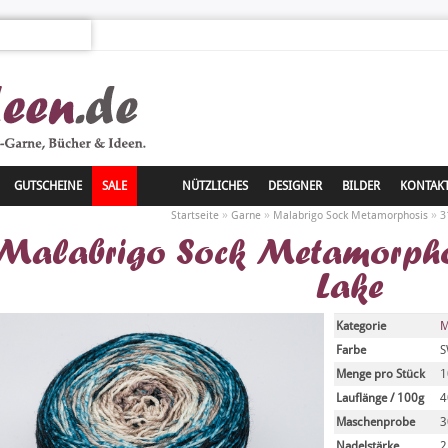
GUTSCHEINE
SALE
NÜTZLICHES
DESIGNER
BILDER
KONTAK
»
»
»
Startseite
Garne
Malabrigo Sock Metamorphosis
3
Malabrigo Sock Metamorpho
Lake
Kategorie
M
Farbe
S
Menge pro Stück
1
Lauflänge / 100g
4
Maschenprobe
3
Nadelstärke
2