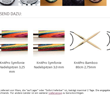
SSEND DAZU:
KnitPro Symfonie
KnitPro Symfonie
KnitPro Bamboo
Nadelspitzen 3,25
Nadelspitzen 3,0 mm
80cm 2,75mm
mm
Lieferzeit von Ware, die "auf Lager" oder "Sofort lieferbar" ist, beträgt maximal 2 Tage. Die angege
chlands. Für andere Länder ist ein weiterer
Lieferverzug
zu berücksichtigen.