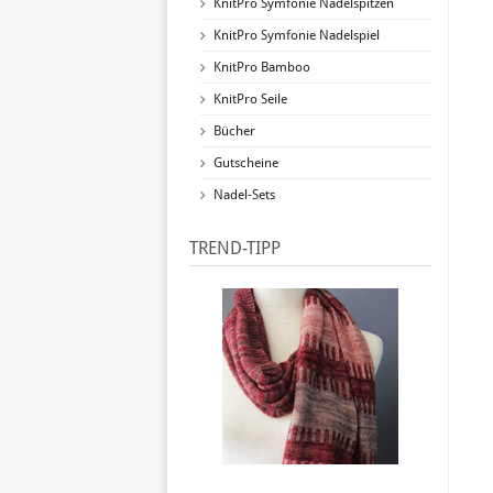
KnitPro Symfonie Nadelspitzen
KnitPro Symfonie Nadelspiel
KnitPro Bamboo
KnitPro Seile
Bücher
Gutscheine
Nadel-Sets
TREND-TIPP