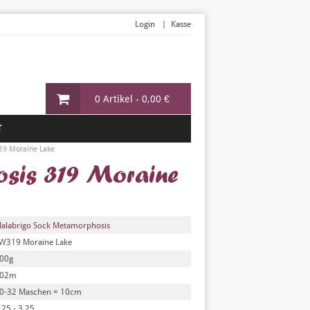
Login
Kasse
0 Artikel -
0,00 €
T
19 Moraine Lake
sis 319 Moraine
alabrigo Sock Metamorphosis
W319 Moraine Lake
00g
02m
0-32 Maschen = 10cm
,25 - 3,25