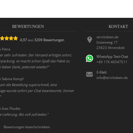
BEWERTUNGEN
KONTAKT
strickideen.de
4,97
aus
3209
Bewertungen
Instenweg 17
23623
Ahrensbök
n
Petra
er sehr zufrieden. Der Versand erfolgte sofort.
WhatsApp Text-Chat
erpackung, es macht schon Spaß das Paket zu
+49 176 46547511
n lieben Dank, jederzeit wieder!
”
E-Mail:
info@strickideen.de
n
Sabine Kempf
m die Bestellung superschnell, eine
age wurde sofort per Chat beantwortet. Immer
”
n
Ines Thodte
e Lieferung. Bin voll zufrieden.
”
Bewertungen lesen/schreiben