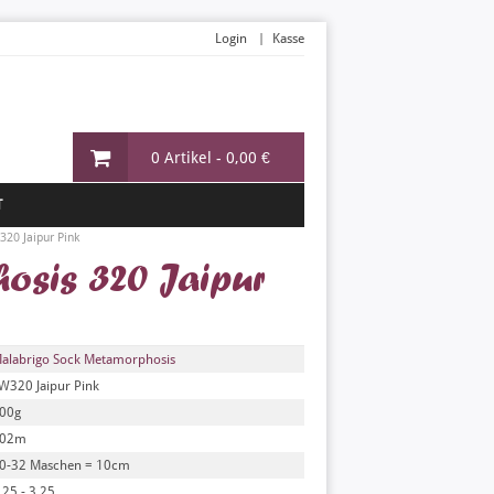
Login
Kasse
0 Artikel -
0,00 €
T
320 Jaipur Pink
sis 320 Jaipur
alabrigo Sock Metamorphosis
W320 Jaipur Pink
00g
02m
0-32 Maschen = 10cm
,25 - 3,25