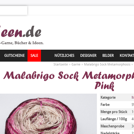
GUTSCHEINE
SALE
NÜTZLICHES
DESIGNER
BILDER
KONTAK
»
»
»
Startseite
Garne
Malabrigo Sock Metamorphosis
Malabrigo Sock Metamorpho
Pink
Kategorie
M
Farbe
S
Menge pro Stück
1
Lauflänge / 100g
4
Maschenprobe
3
Nadelstärke
2