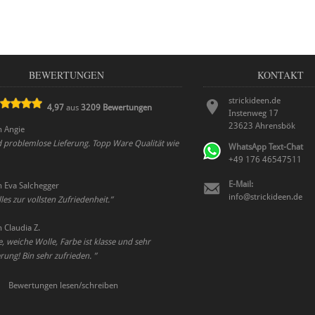
BEWERTUNGEN
KONTAKT
strickideen.de
4,97
aus
3209
Bewertungen
Instenweg 17
23623
Ahrensbök
n
Angie
d problemlose Lieferung. Topp Ware Qualität wie
WhatsApp Text-Chat
+49 176 46547511
E-Mail:
n
Eva Salchegger
info@strickideen.de
les zur vollsten Zufriedenheit.
”
n
Claudia Z.
 weiche Wolle, Farbe ist klasse und sehr
erung! Bin sehr zufrieden.
”
Bewertungen lesen/schreiben