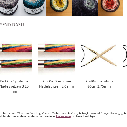
SSEND DAZU:
KnitPro Symfonie
KnitPro Symfonie
KnitPro Bamboo
Nadelspitzen 3,25
Nadelspitzen 3,0 mm
80cm 2,75mm
mm
Lieferzeit von Ware, die "auf Lager" oder "Sofort lieferbar" ist, beträgt maximal 2 Tage. Die angege
chlands. Für andere Länder ist ein weiterer
Lieferverzug
zu berücksichtigen.