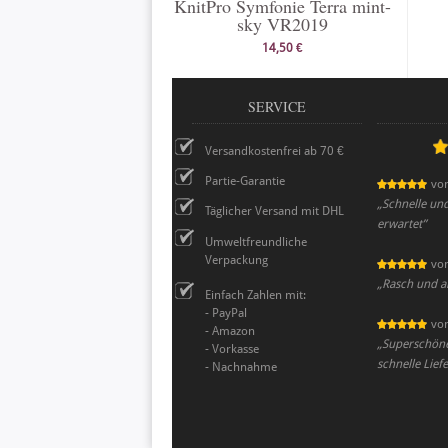
KnitPro Symfonie Terra mint-
sky VR2019
14,50 €
SERVICE
Versandkostenfrei ab 70 €
Partie-Garantie
vo
„
Schnelle un
Täglicher Versand mit DHL
erwartet
”
Umweltfreundliche
Verpackung
vo
„
Rasch und al
Einfach Zahlen mit:
- PayPal
vo
- Amazon
„
Superschöne,
- Vorkasse
schnelle Lief
- Nachnahme