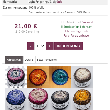
Garnstärke
Light Fingering / 3 ply
Info
Zusammensetzung
100% Wolle
Der Hersteller beschreibt das Garn als 100% Merino
inkl. MwSt , zzgl.
Versand
21,00
€
5 Stück sofort lieferbar*
Ich benötige mehr
210,00 € pro 1 kg
Farb-Partie anfragen
Farbauswahl
Details
Bewertungen (0)