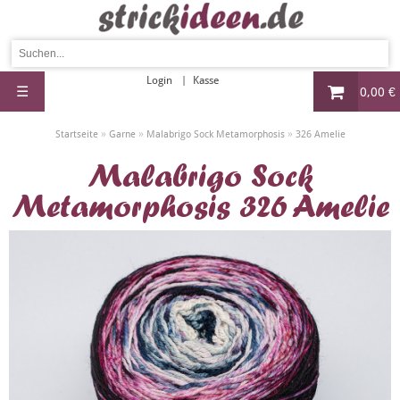
Login
Kasse
☰
0,00 €
»
»
»
Startseite
Garne
Malabrigo Sock Metamorphosis
326 Amelie
Malabrigo Sock
Metamorphosis 326 Amelie