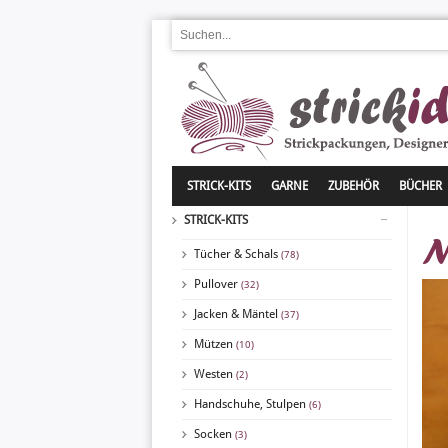
STRICK-KITS
GARNE
ZUBEHÖR
BÜCHER
STRICK-KITS
M
Tücher & Schals
(78)
Pullover
(32)
Jacken & Mäntel
(37)
Mützen
(10)
Westen
(2)
Handschuhe, Stulpen
(6)
Socken
(3)