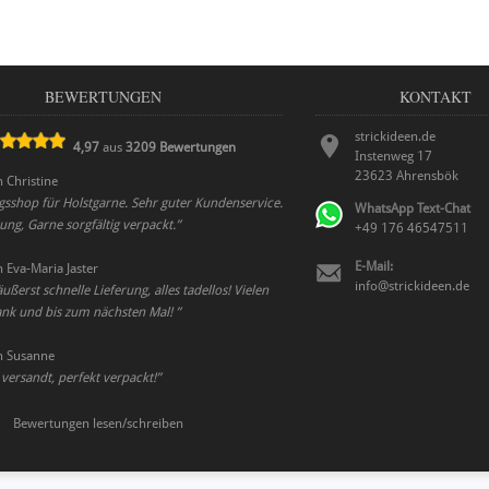
BEWERTUNGEN
KONTAKT
strickideen.de
4,97
aus
3209
Bewertungen
Instenweg 17
23623
Ahrensbök
n
Christine
gsshop für Holstgarne. Sehr guter Kundenservice.
WhatsApp Text-Chat
ung, Garne sorgfältig verpackt.
”
+49 176 46547511
E-Mail:
n
Eva-Maria Jaster
info@strickideen.de
ßerst schnelle Lieferung, alles tadellos! Vielen
ank und bis zum nächsten Mal!
”
n
Susanne
 versandt, perfekt verpackt!
”
Bewertungen lesen/schreiben