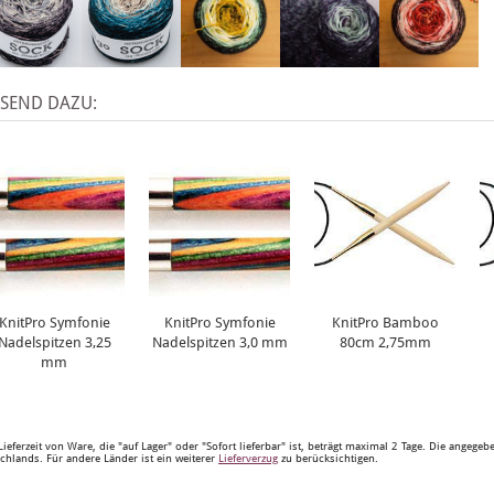
SSEND DAZU:
KnitPro Symfonie
KnitPro Symfonie
KnitPro Bamboo
Nadelspitzen 3,25
Nadelspitzen 3,0 mm
80cm 2,75mm
mm
Lieferzeit von Ware, die "auf Lager" oder "Sofort lieferbar" ist, beträgt maximal 2 Tage. Die angege
chlands. Für andere Länder ist ein weiterer
Lieferverzug
zu berücksichtigen.