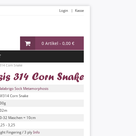
Login
Kasse
0 Artikel -
0,00 €
T
314 Corn Snake
s 314 Corn Snake
alabrigo Sock Metamorphosis
W314 Corn Snake
00g
02m
0-32 Maschen = 10cm
,25 - 3,25
ight Fingering / 3 ply
Info