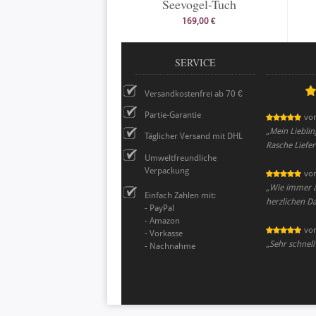
Seevogel-Tuch
169,00 €
SERVICE
Versandkostenfrei ab 70 €
Partie-Garantie
vo
„
Mein Lieblin
Täglicher Versand mit DHL
Rasche Liefer
Umweltfreundliche
Verpackung
vo
„
Wie immer äu
Einfach Zahlen mit:
herzlichen D
- PayPal
- Amazon
vo
- Vorkasse
„
Sehr schnell
- Nachnahme