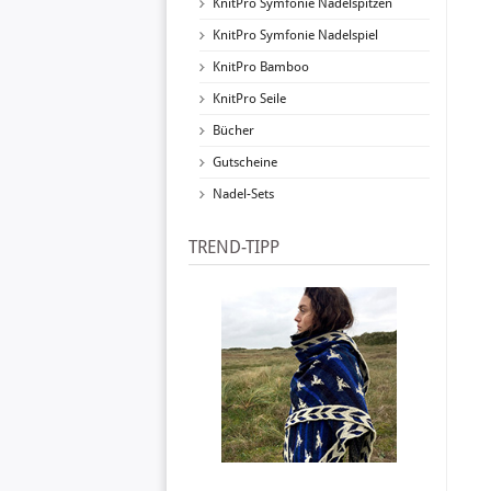
KnitPro Symfonie Nadelspitzen
KnitPro Symfonie Nadelspiel
KnitPro Bamboo
KnitPro Seile
Bücher
Gutscheine
Nadel-Sets
TREND-TIPP