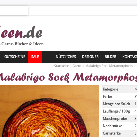
GUTSCHEINE
SALE
NÜTZLICHES
DESIGNER
BILDER
KONTAK
»
»
»
Startseite
Garne
Malabrigo Sock Metamorphosis
alabrigo Sock Metamorphosi
Kategorie
M
Farbe
S
Menge pro Stück
1
Lauflänge / 100g
4
Maschenprobe
3
Nadelstärke
2
Garnstärke
L