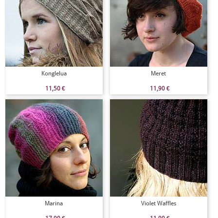
Konglelua
Meret
11,50
€
11,90
€
Marina
Violet Waffles