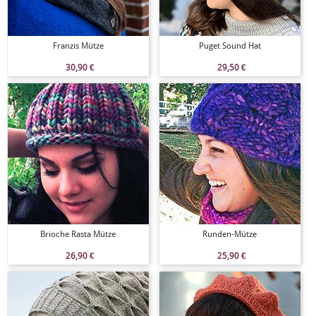
Franzis Mütze
Puget Sound Hat
30,90
€
29,50
€
Brioche Rasta Mütze
Runden-Mütze
26,90
€
25,90
€