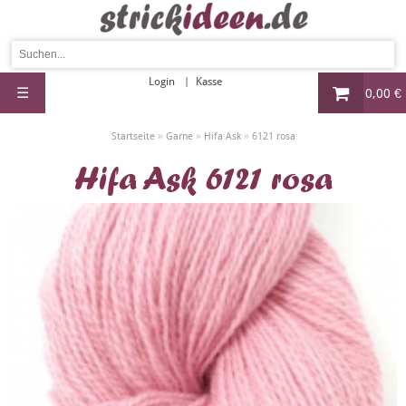
Login
Kasse
☰
0,00 €
»
»
»
Startseite
Garne
Hifa Ask
6121 rosa
Hifa Ask 6121 rosa