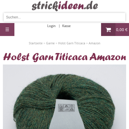
Login
Kasse
☰
0,00 €
»
»
»
Startseite
Garne
Holst Garn Titicaca
Amazon
Holst Garn Titicaca Amazon