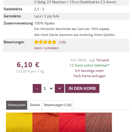
2-fädig: 23 Maschen = 10cm (Nadelstärke 3,5-4mm)
Nadelstärke
2,5 - 3
Garnstärke
Lace / 2 ply
Info
Zusammensetzung
100% Alpaka
Der Hersteller beschreibt das Garn als 100% Alpaka.
Alle Holst Garne stammen aus mulesing-freien Quellen.
Bewertungen
(126)
lesen / schreiben
inkl. MwSt , zzgl.
Versand
6,10
€
12 Stück sofort lieferbar*
Ich benötige mehr
122,00 € pro 1 kg
Farb-Partie anfragen
Farbauswahl
Details
Bewertungen (126)