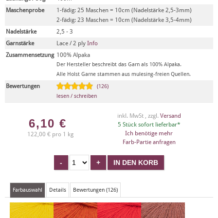
Maschenprobe
1-fädig: 25 Maschen = 10cm (Nadelstärke 2,5-3mm)
2-fädig: 23 Maschen = 10cm (Nadelstärke 3,5-4mm)
Nadelstärke
2,5 - 3
Garnstärke
Lace / 2 ply
Info
Zusammensetzung
100% Alpaka
Der Hersteller beschreibt das Garn als 100% Alpaka.
Alle Holst Garne stammen aus mulesing-freien Quellen.
Bewertungen
(126)
lesen / schreiben
inkl. MwSt , zzgl.
Versand
6,10
€
5 Stück sofort lieferbar*
Ich benötige mehr
122,00 € pro 1 kg
Farb-Partie anfragen
Farbauswahl
Details
Bewertungen (126)