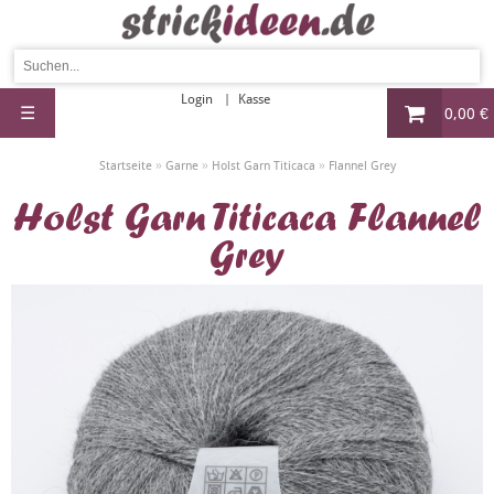
Login
Kasse
☰
0,00 €
»
»
»
Startseite
Garne
Holst Garn Titicaca
Flannel Grey
Holst Garn Titicaca Flannel
Grey