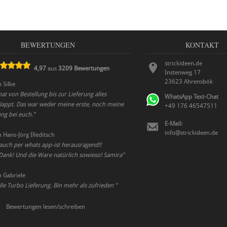
BEWERTUNGEN
KONTAKT
strickideen.de
4,97
aus
3209
Bewertungen
Instenweg 17
23623
Ahrensbök
n
Silke
t von Bestellung bis zur Lieferung alles
WhatsApp Text-Chat
klappt. Das war weder meine erste, noch meine
+49 176 46547511
ung bei euch.
”
E-Mail:
info@strickideen.de
n
Hans-Jörg Illeditsch
auch per whats app-ist herausragend!!
 Dank! Und die Ware natürlich sowieso! Samira
”
n
Gabriele
le Turbo Lieferung. Bin mehr als zufrieden
”
Bewertungen lesen/schreiben