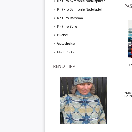
KnitPro Symfonie Nadelspitzen
PA
KnitPro Symfonie Nadelspiel
KnitPro Bamboo
KnitPro Seile
Bücher
Gutscheine
Nadel-Sets
F
TREND-TIPP
*Die 
Deuts