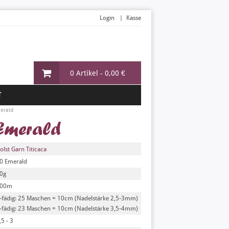
Login
Kasse
0 Artikel -
0,00 €
T
erald
 Emerald
olst Garn Titicaca
0 Emerald
0g
00m
-fädig: 25 Maschen = 10cm (Nadelstärke 2,5-3mm)
-fädig: 23 Maschen = 10cm (Nadelstärke 3,5-4mm)
,5 - 3