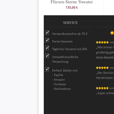
Fliesen-Sterne Sweater
135,00 €
SERVICE
Versandkostenfrei ab 70 €
Partie-Garantie
vo
„
Wie immer ha
Täglicher Versand mit DHL
großartig ge
Umweltfreundliche
letzte Bestell
Verpackung
vo
Einfach Zahlen mit:
„
Der Service-
- PayPal
Herzlichsten
- Amazon
- Vorkasse
vo
- Nachnahme
„
Super schnel