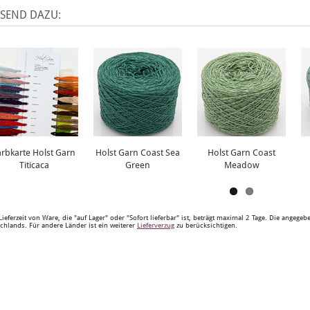
SSEND DAZU:
arbkarte Holst Garn
Holst Garn Coast Sea
Holst Garn Coast
Titicaca
Green
Meadow
Lieferzeit von Ware, die "auf Lager" oder "Sofort lieferbar" ist, beträgt maximal 2 Tage. Die angege
chlands. Für andere Länder ist ein weiterer
Lieferverzug
zu berücksichtigen.