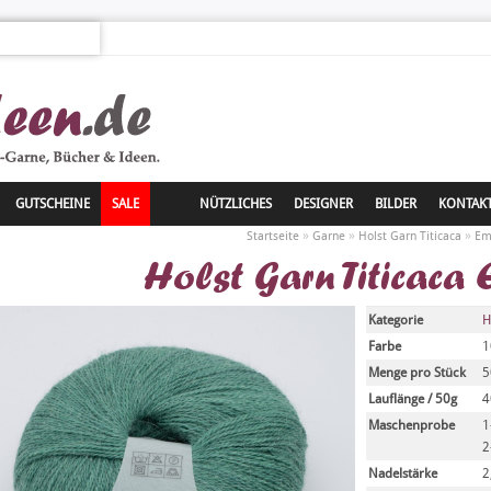
GUTSCHEINE
SALE
NÜTZLICHES
DESIGNER
BILDER
KONTAK
»
»
»
Startseite
Garne
Holst Garn Titicaca
Em
Holst Garn Titicaca
Kategorie
H
Farbe
1
Menge pro Stück
5
Lauflänge / 50g
4
Maschenprobe
1
2
Nadelstärke
2