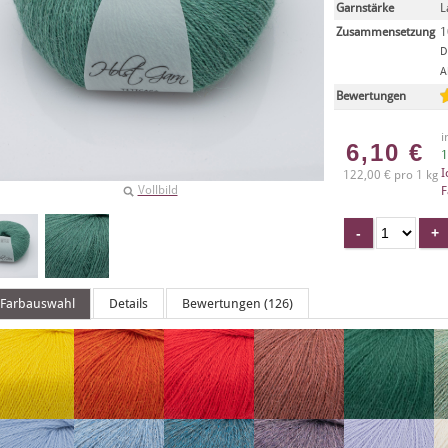
Garnstärke
L
Zusammensetzung
1
D
A
Bewertungen
i
6,10
€
1
I
122,00 € pro 1 kg
Vollbild
F
Farbauswahl
Details
Bewertungen (126)