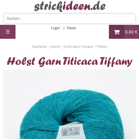
Login
Kasse
☰
0,00 €
»
»
»
Startseite
Garne
Holst Garn Titicaca
Tiffany
Holst Garn Titicaca Tiffany