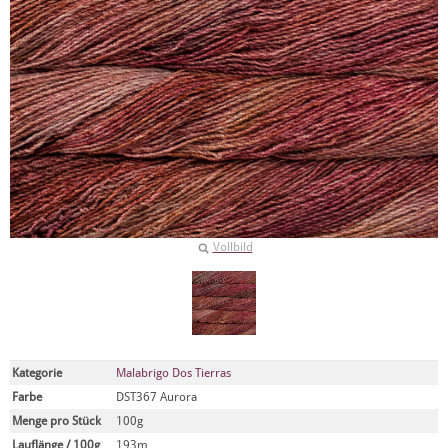
Vollbild
Kategorie
Malabrigo Dos Tierras
Farbe
DST367 Aurora
Menge pro Stück
100g
Lauflänge / 100g
193m