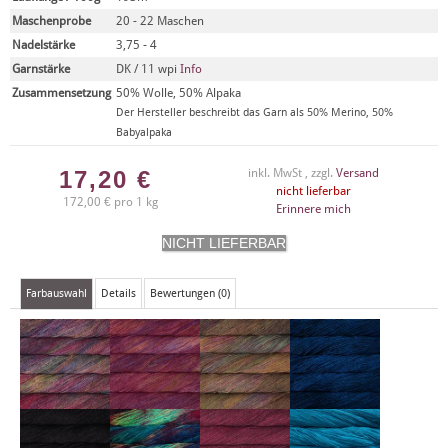
Maschenprobe
20 - 22 Maschen
Nadelstärke
3,75 - 4
Garnstärke
DK / 11 wpi
Info
Zusammensetzung
50% Wolle, 50% Alpaka
Der Hersteller beschreibt das Garn als 50% Merino, 50%
Babyalpaka
17,20
€
inkl. MwSt , zzgl.
Versand
nicht lieferbar
172,00 € pro 1 kg
Erinnere mich
Farbauswahl
Details
Bewertungen (0)