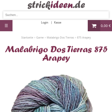
Login
Kasse
☰
0,00 €
»
»
»
Startseite
Garne
Malabrigo Dos Tierras
875 Arapey
Malabrigo Dos Tierras 875
Arapey