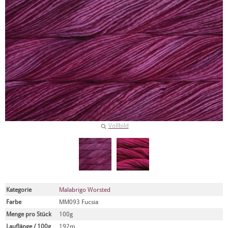
Vollbild
Kategorie
Malabrigo Worsted
Farbe
MM093 Fucsia
Menge pro Stück
100g
Lauflänge / 100g
192m