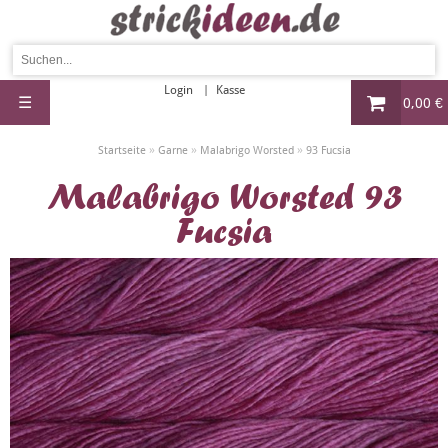
Login
Kasse
☰
0,00 €
»
»
»
Startseite
Garne
Malabrigo Worsted
93 Fucsia
Malabrigo Worsted 93
Fucsia