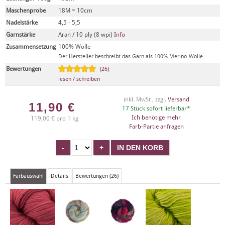
Maschenprobe
18M = 10cm
Nadelstärke
4,5 - 5,5
Garnstärke
Aran / 10 ply (8 wpi)
Info
Zusammensetzung
100% Wolle
Der Hersteller beschreibt das Garn als 100% Merino-Wolle
Bewertungen
(26)
lesen / schreiben
inkl. MwSt , zzgl.
Versand
11,90
€
17 Stück sofort lieferbar*
Ich benötige mehr
119,00 € pro 1 kg
Farb-Partie anfragen
Farbauswahl
Details
Bewertungen (26)