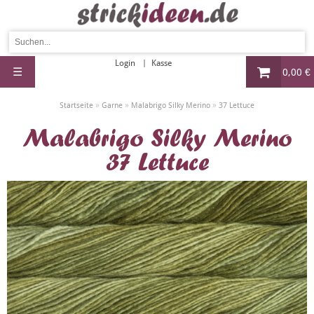
Login
Kasse
☰
0,00 €
»
»
»
Startseite
Garne
Malabrigo Silky Merino
37 Lettuce
Malabrigo Silky Merino
37 Lettuce