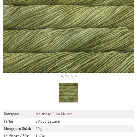
Vollbild
Kategorie
Malabrigo Silky Merino
Farbe
SM037 Lettuce
Menge pro Stück
50g
Lauflänge / 50g
137m