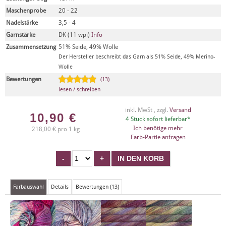
Maschenprobe
20 - 22
Nadelstärke
3,5 - 4
Garnstärke
DK (11 wpi)
Info
Zusammensetzung
51% Seide, 49% Wolle
Der Hersteller beschreibt das Garn als 51% Seide, 49% Merino-
Wolle
Bewertungen
(13)
lesen / schreiben
inkl. MwSt , zzgl.
Versand
10,90
€
4 Stück sofort lieferbar*
Ich benötige mehr
218,00 € pro 1 kg
Farb-Partie anfragen
Farbauswahl
Details
Bewertungen (13)