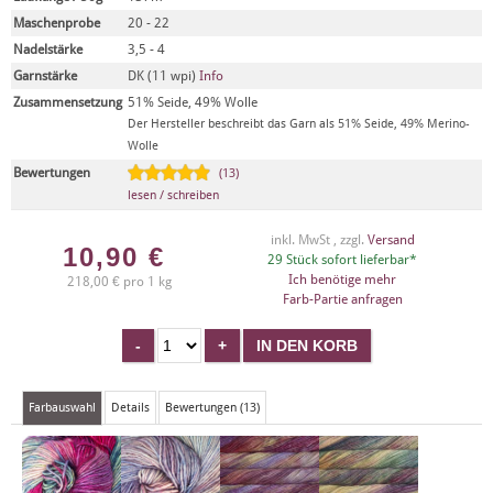
Maschenprobe
20 - 22
Nadelstärke
3,5 - 4
Garnstärke
DK (11 wpi)
Info
Zusammensetzung
51% Seide, 49% Wolle
Der Hersteller beschreibt das Garn als 51% Seide, 49% Merino-
Wolle
Bewertungen
(13)
lesen / schreiben
inkl. MwSt , zzgl.
Versand
10,90
€
29 Stück sofort lieferbar*
Ich benötige mehr
218,00 € pro 1 kg
Farb-Partie anfragen
Farbauswahl
Details
Bewertungen (13)