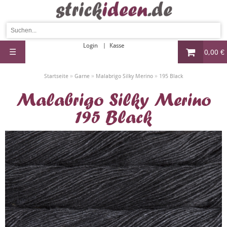
Login
Kasse
☰
0,00 €
»
»
»
Startseite
Garne
Malabrigo Silky Merino
195 Black
Malabrigo Silky Merino
195 Black