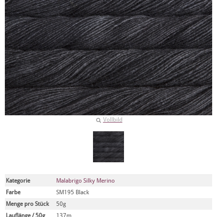
Vollbild
Kategorie
Malabrigo Silky Merino
Farbe
SM195 Black
Menge pro Stück
50g
Lauflänge / 50g
137m