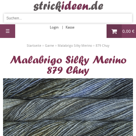
Login
Kasse
☰
0,00 €
»
»
»
Startseite
Garne
Malabrigo Silky Merino
879 Chuy
Malabrigo Silky Merino
879 Chuy