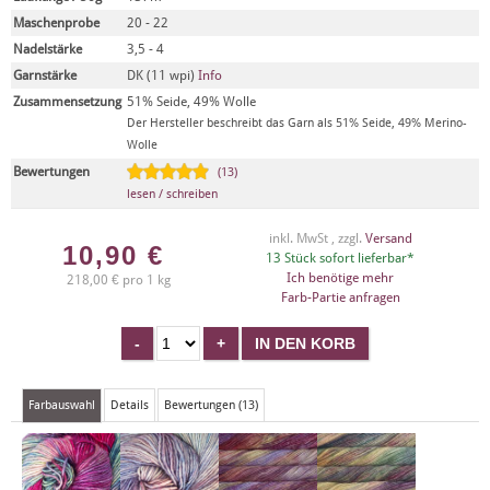
Maschenprobe
20 - 22
Nadelstärke
3,5 - 4
Garnstärke
DK (11 wpi)
Info
Zusammensetzung
51% Seide, 49% Wolle
Der Hersteller beschreibt das Garn als 51% Seide, 49% Merino-
Wolle
Bewertungen
(13)
lesen / schreiben
inkl. MwSt , zzgl.
Versand
10,90
€
13 Stück sofort lieferbar*
Ich benötige mehr
218,00 € pro 1 kg
Farb-Partie anfragen
Farbauswahl
Details
Bewertungen (13)