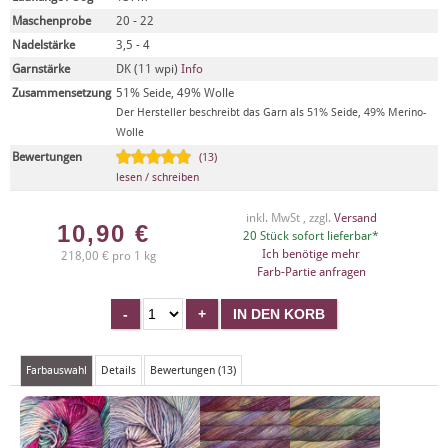
Maschenprobe
20 - 22
Nadelstärke
3,5 - 4
Garnstärke
DK (11 wpi)
Info
Zusammensetzung
51% Seide, 49% Wolle
Der Hersteller beschreibt das Garn als 51% Seide, 49% Merino-
Wolle
Bewertungen
(13)
lesen / schreiben
inkl. MwSt , zzgl.
Versand
10,90
€
20 Stück sofort lieferbar*
Ich benötige mehr
218,00 € pro 1 kg
Farb-Partie anfragen
Farbauswahl
Details
Bewertungen (13)