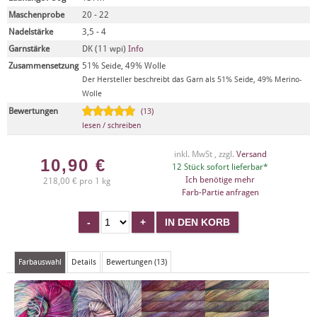
Maschenprobe
20 - 22
Nadelstärke
3,5 - 4
Garnstärke
DK (11 wpi)
Info
Zusammensetzung
51% Seide, 49% Wolle
Der Hersteller beschreibt das Garn als 51% Seide, 49% Merino-
Wolle
Bewertungen
(13)
lesen / schreiben
inkl. MwSt , zzgl.
Versand
10,90
€
12 Stück sofort lieferbar*
Ich benötige mehr
218,00 € pro 1 kg
Farb-Partie anfragen
Farbauswahl
Details
Bewertungen (13)