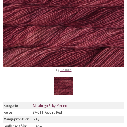
Vollbild
Kategorie
Malabrigo Silky Merino
Farbe
SM611 Ravelry Red
Menge pro Stück
50g
Lauflänge / 50g
137m