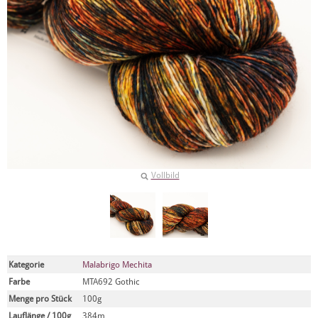
Vollbild
Kategorie
Malabrigo Mechita
Farbe
MTA692 Gothic
Menge pro Stück
100g
Lauflänge / 100g
384m