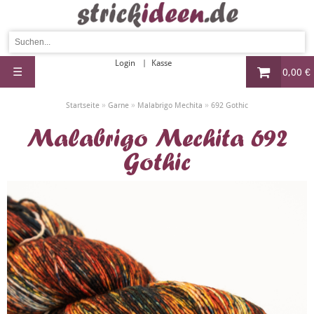
Login
Kasse
☰
0,00 €
»
»
»
Startseite
Garne
Malabrigo Mechita
692 Gothic
Malabrigo Mechita 692
Gothic