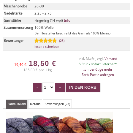
Maschenprobe
26-30
Nadelstärke
2,25 - 2,75
Garnstärke
Fingering (14 wpi)
Info
Zusammensetzung
100% Wolle
Der Hersteller beschreibt das Garn als 100% Merino
Bewertungen
(23)
lesen / schreiben
inkl. MwSt , zzgl.
Versand
18,50
€
6 Stück sofort lieferbar*
19,40 €
Ich benötige mehr
185,00 € pro 1 kg
Farb-Partie anfragen
Farbauswahl
Details
Bewertungen (23)