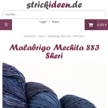
Login
Kasse
☰
0,00 €
»
»
»
Startseite
Garne
Malabrigo Mechita
883 Sheri
Malabrigo Mechita 883
Sheri