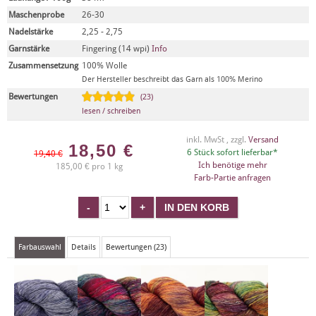
Maschenprobe
26-30
Nadelstärke
2,25 - 2,75
Garnstärke
Fingering (14 wpi)
Info
Zusammensetzung
100% Wolle
Der Hersteller beschreibt das Garn als 100% Merino
Bewertungen
(23)
lesen / schreiben
inkl. MwSt , zzgl.
Versand
18,50
€
6 Stück sofort lieferbar*
19,40 €
Ich benötige mehr
185,00 € pro 1 kg
Farb-Partie anfragen
Farbauswahl
Details
Bewertungen (23)