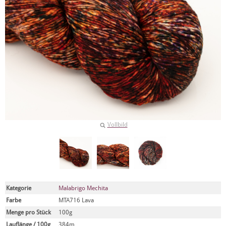
Vollbild
Kategorie
Malabrigo Mechita
Farbe
MTA716 Lava
Menge pro Stück
100g
Lauflänge / 100g
384m