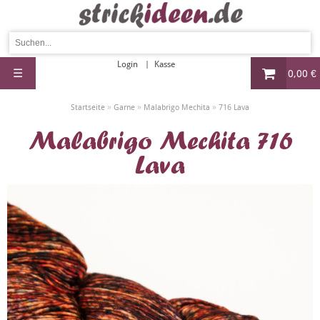
Login
Kasse
☰
0,00 €
»
»
»
Startseite
Garne
Malabrigo Mechita
716 Lava
Malabrigo Mechita 716
Lava