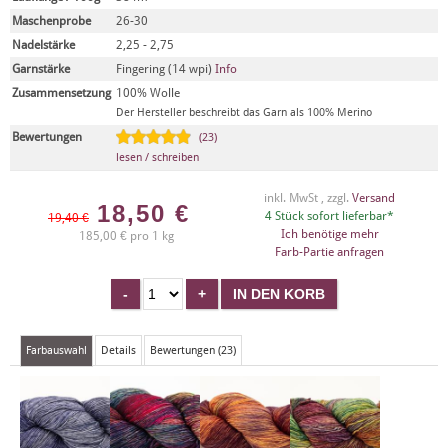
Maschenprobe
26-30
Nadelstärke
2,25 - 2,75
Garnstärke
Fingering (14 wpi)
Info
Zusammensetzung
100% Wolle
Der Hersteller beschreibt das Garn als 100% Merino
Bewertungen
(23)
lesen / schreiben
inkl. MwSt , zzgl.
Versand
18,50
€
4 Stück sofort lieferbar*
19,40 €
Ich benötige mehr
185,00 € pro 1 kg
Farb-Partie anfragen
Farbauswahl
Details
Bewertungen (23)