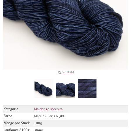
Vollbild
Kategorie
Malabrigo Mechita
Farbe
MTA052 Paris Night
Menge pro Stück
100g
Lauflänge / 100g
384m