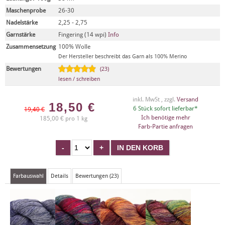
Maschenprobe
26-30
Nadelstärke
2,25 - 2,75
Garnstärke
Fingering (14 wpi)
Info
Zusammensetzung
100% Wolle
Der Hersteller beschreibt das Garn als 100% Merino
Bewertungen
(23)
lesen / schreiben
inkl. MwSt , zzgl.
Versand
18,50
€
6 Stück sofort lieferbar*
19,40 €
Ich benötige mehr
185,00 € pro 1 kg
Farb-Partie anfragen
Farbauswahl
Details
Bewertungen (23)