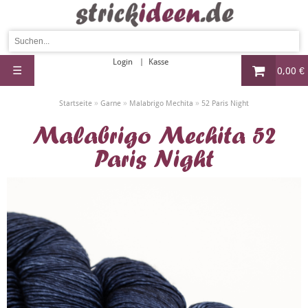
Login
Kasse
☰
0,00 €
»
»
»
Startseite
Garne
Malabrigo Mechita
52 Paris Night
Malabrigo Mechita 52
Paris Night