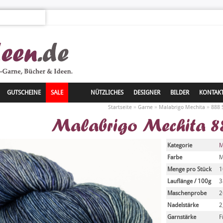
GUTSCHEINE
SALE
NÜTZLICHES
DESIGNER
BILDER
KONTAK
»
»
»
Startseite
Garne
Malabrigo Mechita
888 
Malabrigo Mechita 88
Kategorie
M
Farbe
M
Menge pro Stück
1
Lauflänge / 100g
3
Maschenprobe
2
Nadelstärke
2
Garnstärke
F