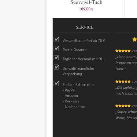
Seevogel-Tuch
169,00 €
SERVICE
Versandkostenfrei ab 70 €
Partie-Garantie
vo
„
Habe heute 
Täglicher Versand mit DHL
Rundrum supe
Umweltfreundliche
Dank.
”
Verpackung
vo
Einfach Zahlen mit:
„
Die Lieferun
- PayPal
noch schöner 
- Amazon
- Vorkasse
vo
- Nachnahme
„
Super schnel
Wolle, bin se