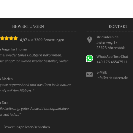
BEWERTUNGEN
KONTAKT
strickideen.de
4,97
aus
3209
Bewertungen
Instenweg 17
23623
Ahrensbök
n
Angelika Thoma
mal wieder tolles Holstgarn bekommen.
WhatsApp Text-Chat
r shop!! Ich werde wieder bestellen, vielen
+49 176 46547511
E-Mail:
info@strickideen.de
n
Marlen
g war superschnell und das Garn ist in natura
als auf den Bildern.
”
n
Tara
le Lieferung, guter Auswahl hochqualitative
hr zufrieden!
”
Bewertungen lesen/schreiben