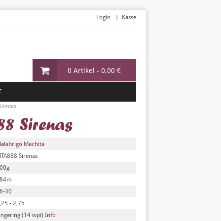
Login
Kasse
0 Artikel -
0,00 €
T
Sirenas
8 Sirenas
alabrigo Mechita
TA888 Sirenas
00g
84m
6-30
,25 - 2,75
ingering (14 wpi)
Info