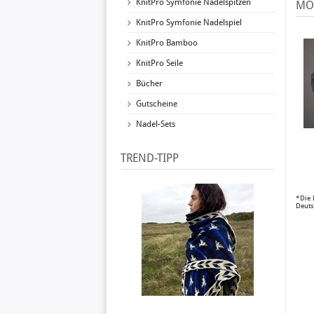
KnitPro Symfonie Nadelspitzen
MO
KnitPro Symfonie Nadelspiel
KnitPro Bamboo
KnitPro Seile
Bücher
Gutscheine
Nadel-Sets
TREND-TIPP
*Die 
Deuts