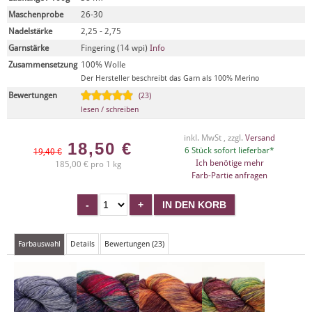
Maschenprobe
26-30
Nadelstärke
2,25 - 2,75
Garnstärke
Fingering (14 wpi)
Info
Zusammensetzung
100% Wolle
Der Hersteller beschreibt das Garn als 100% Merino
Bewertungen
(23)
lesen / schreiben
inkl. MwSt , zzgl.
Versand
18,50
€
6 Stück sofort lieferbar*
19,40 €
Ich benötige mehr
185,00 € pro 1 kg
Farb-Partie anfragen
Farbauswahl
Details
Bewertungen (23)