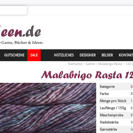
GUTSCHEINE
SALE
NÜTZLICHES
DESIGNER
BILDER
KONTAK
»
»
»
Startseite
Garne
Malabrigo Rasta
120 
Malabrigo Rasta 12
Kategorie
M
Farbe
R
Menge pro Stück
1
Lauflänge / 150g
Maschenprobe
8
Nadelstärke
9
Garnstärke
S