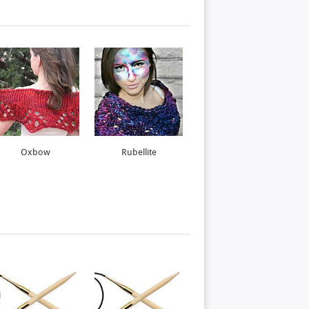
Oxbow
Rubellite
Runden-Mütze