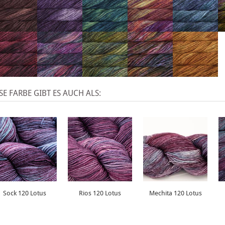
SE FARBE GIBT ES AUCH ALS:
Sock 120 Lotus
Rios 120 Lotus
Mechita 120 Lotus