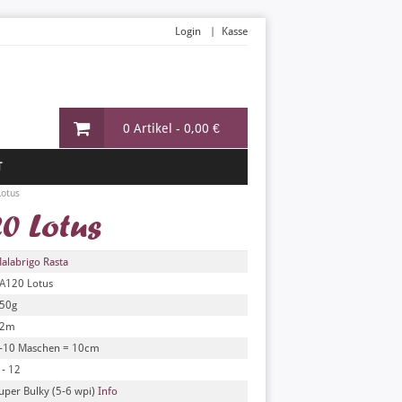
Login
Kasse
0 Artikel -
0,00 €
T
Lotus
0 Lotus
alabrigo Rasta
A120 Lotus
50g
82m
-10 Maschen = 10cm
 - 12
uper Bulky (5-6 wpi)
Info