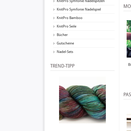
KnitPro Symfonie Nadelspitzen
MO
KnitPro Symfonie Nadelspiel
KnitPro Bamboo
KnitPro Seile
Bücher
Gutscheine
Nadel-Sets
B
TREND-TIPP
PA