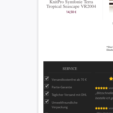
KnitPro Symfonie Terra
Tropical Seascape VR2004
14,50 €
*Die 
Deuts
SERVICE
Versandkostenfrei ab 70 €
Partie-Garantie
vo
„
Blitzschnell
Täglicher Versand mit DHL
bestelle ich 
Umweltfreundliche
Verpackung
vo