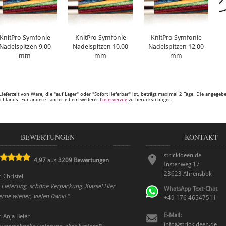
KnitPro Symfonie
KnitPro Symfonie
KnitPro Symfonie
Nadelspitzen 9,00
Nadelspitzen 10,00
Nadelspitzen 12,00
mm
mm
mm
Lieferzeit von Ware, die "auf Lager" oder "Sofort lieferbar" ist, beträgt maximal 2 Tage. Die angege
chlands. Für andere Länder ist ein weiterer
Lieferverzug
zu berücksichtigen.
BEWERTUNGEN
KONTAKT
strickideen.de
4,97
aus
3209
Bewertungen
Instenweg 17
23623
Ahrensbök
n
Christel
e Lieferung, schöne Verpackung. Klasse! Hier
WhatsApp Text-Chat
gerne wieder, vielen Dank!
”
+49 176 46547511
E-Mail:
n
Anja Beier
info@strickideen.de