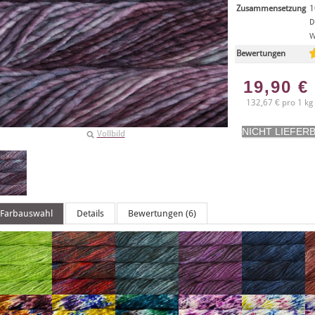
Zusammensetzung
1
D
W
Bewertungen
19,90
€
132,67 € pro 1 kg
Vollbild
Farbauswahl
Details
Bewertungen (6)