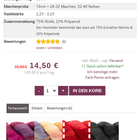
Maschenprobe
10cm = 28-32 Maschen, 32-40 Reihen
Nadelstärke
2,25 - 3.25
Zusammensetzung
75% Wolle, 25% Polyamid
Der Hersteller beschreibt das Garn als 75% Extrafine Merino &
25% Polyamide
Bewertungen
(6)
lesen / schreiben
inkl. MwSt , zzgl.
Versand
14,50
€
11 Stück sofort lieferbar*
16,90 €
Ich benötige mehr
145,00 € pro 1 kg
Farb-Partie anfragen
Farbauswahl
Details
Bewertungen (6)