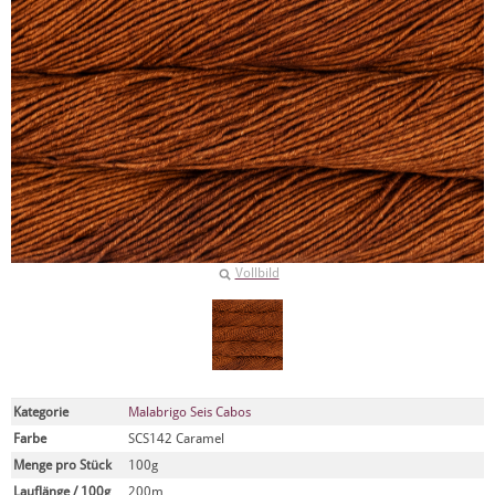
Vollbild
Kategorie
Malabrigo Seis Cabos
Farbe
SCS142 Caramel
Menge pro Stück
100g
Lauflänge / 100g
200m