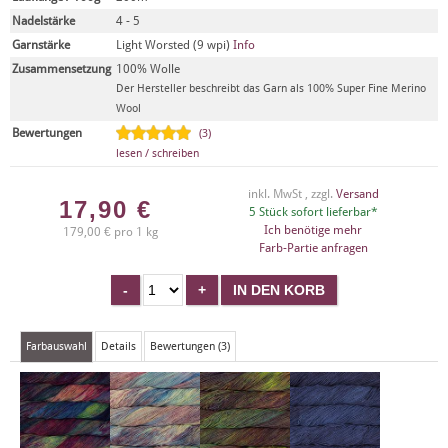
Nadelstärke
4 - 5
Garnstärke
Light Worsted (9 wpi)
Info
Zusammensetzung
100% Wolle
Der Hersteller beschreibt das Garn als 100% Super Fine Merino
Wool
Bewertungen
(3)
lesen / schreiben
inkl. MwSt , zzgl.
Versand
17,90
€
5 Stück sofort lieferbar*
Ich benötige mehr
179,00 € pro 1 kg
Farb-Partie anfragen
Farbauswahl
Details
Bewertungen (3)