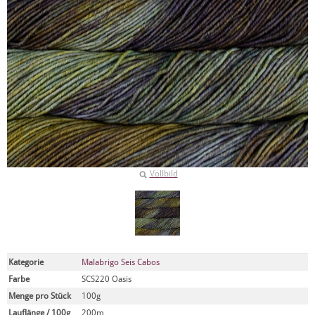
Vollbild
Kategorie
Malabrigo Seis Cabos
Farbe
SCS220 Oasis
Menge pro Stück
100g
Lauflänge / 100g
200m