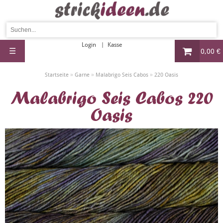
Login
Kasse
☰
0,00 €
»
»
»
Startseite
Garne
Malabrigo Seis Cabos
220 Oasis
Malabrigo Seis Cabos 220
Oasis