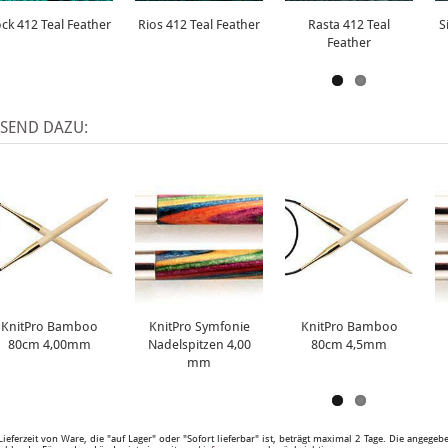
ck 412 Teal Feather
Rios 412 Teal Feather
Rasta 412 Teal
S
Feather
SSEND DAZU:
KnitPro Bamboo
KnitPro Symfonie
KnitPro Bamboo
80cm 4,00mm
Nadelspitzen 4,00
80cm 4,5mm
mm
Lieferzeit von Ware, die "auf Lager" oder "Sofort lieferbar" ist, beträgt maximal 2 Tage. Die angege