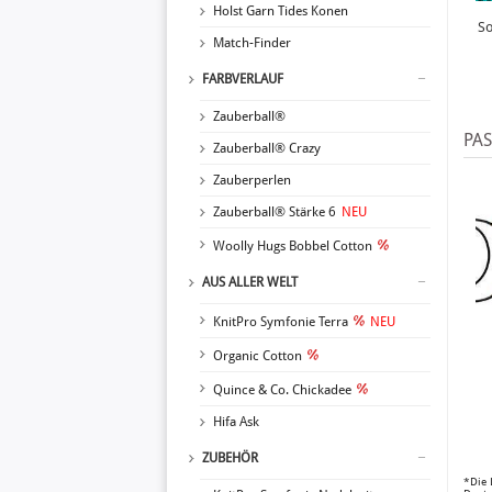
Holst Garn Tides Konen
So
Match-Finder
FARBVERLAUF
Zauberball®
PA
Zauberball® Crazy
Zauberperlen
Zauberball® Stärke 6
NEU
Woolly Hugs Bobbel Cotton
AUS ALLER WELT
KnitPro Symfonie Terra
NEU
Organic Cotton
Quince & Co. Chickadee
Hifa Ask
ZUBEHÖR
*Die 