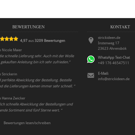
BEWERTUNGEN
KONTAKT
strickideen.de
4,97
aus
3209
Bewertungen
Instenweg 17
23623
Ahrensbök
n
Nicole Maier
die schnelle Lieferung sehr. Auch mit der Wolle
WhatsApp Text-Chat
gekauften Anleitung bin ich sehr zufrieden.
”
+49 176 46547511
E-Mail:
n
Strickerin
info@strickideen.de
 perfekte Abwicklung der Bestellung. Bestelle
nd die Lieferungen kamen immer sehr schnell.
”
n
Hanna Zwicker
ich schnelle Abwicklung der Bestellungen und
ende Sortiment sind fünf Sterne wert.
”
Bewertungen lesen/schreiben