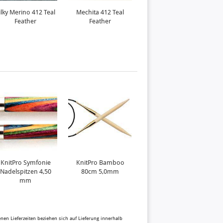
ilky Merino 412 Teal
Mechita 412 Teal
Mohair 412 Teal
Feather
Feather
Feather
KnitPro Symfonie
KnitPro Bamboo
KnitPro Symfonie
Nadelspitzen 4,50
80cm 5,0mm
Nadelspitzen 5,00
mm
mm
benen Lieferzeiten beziehen sich auf Lieferung innerhalb