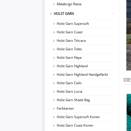
Malabrigo Rasta
HOLST GARN
Holst Garn Supersoft
Holst Garn Coast
Holst Garn Titicaca
Holst Garn Tides
Holst Garn Haya
Holst Garn Highland
Holst Garn Highland Handgefärbt
DIE
Holst Garn Cielo
Holst Garn Lucia
Holst Garn Shade Bag
Farbkarten
Holst Garn Supersoft Konen
Holst Garn Coast Konen