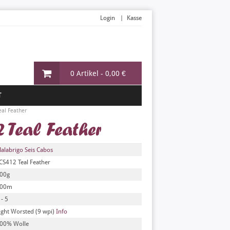
Login
Kasse
0 Artikel -
0,00 €
T
eal Feather
 Teal Feather
alabrigo Seis Cabos
CS412 Teal Feather
00g
00m
 - 5
ight Worsted (9 wpi)
Info
00% Wolle