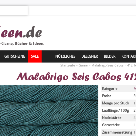
GUTSCHEINE
SALE
NÜTZLICHES
DESIGNER
BILDER
KONTAK
»
»
»
Startseite
Garne
Malabrigo Seis Cabos
412 T
Malabrigo Seis Cabos 412
Kategorie
M
Farbe
S
Menge pro Stück
1
Lauflänge / 100g
2
Nadelstärke
4
Garnstärke
L
Zusammensetzung
1