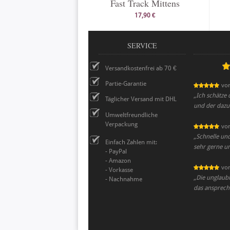
Fast Track Mittens
17,90 €
SERVICE
Versandkostenfrei ab 70 €
Partie-Garantie
vo
„
Ich schätze 
Täglicher Versand mit DHL
und der dazu 
Umweltfreundliche
Verpackung
vo
„
Schnelle und
Einfach Zahlen mit:
sehr gerne u
- PayPal
- Amazon
vo
- Vorkasse
„
Die unglaubl
- Nachnahme
das ansprech