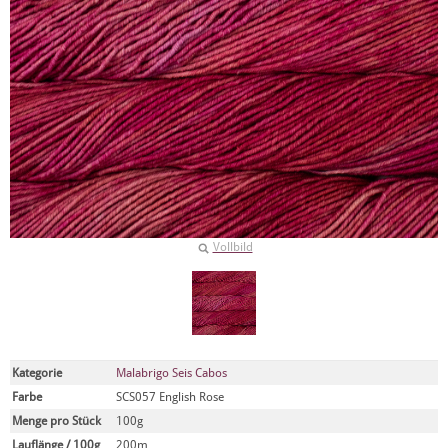
Vollbild
Kategorie
Malabrigo Seis Cabos
Farbe
SCS057 English Rose
Menge pro Stück
100g
Lauflänge / 100g
200m