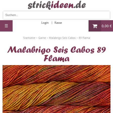
Login
Kasse
☰
0,00 €
»
»
»
Startseite
Garne
Malabrigo Seis Cabos
89 Flama
Malabrigo Seis Cabos 89
Flama