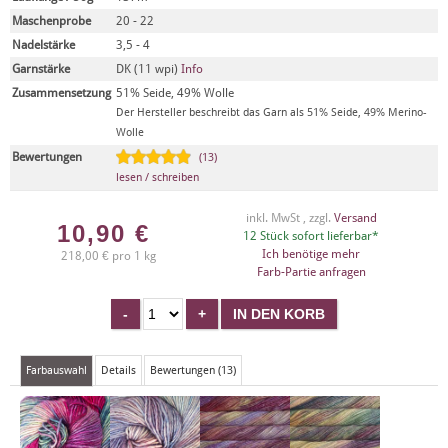
Maschenprobe
20 - 22
Nadelstärke
3,5 - 4
Garnstärke
DK (11 wpi)
Info
Zusammensetzung
51% Seide, 49% Wolle
Der Hersteller beschreibt das Garn als 51% Seide, 49% Merino-
Wolle
Bewertungen
(13)
lesen / schreiben
inkl. MwSt , zzgl.
Versand
10,90
€
12 Stück sofort lieferbar*
Ich benötige mehr
218,00 € pro 1 kg
Farb-Partie anfragen
Farbauswahl
Details
Bewertungen (13)