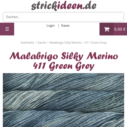
Login
Kasse
☰
0,00 €
»
»
»
Startseite
Garne
Malabrigo Silky Merino
411 Green Grey
Malabrigo Silky Merino
411 Green Grey