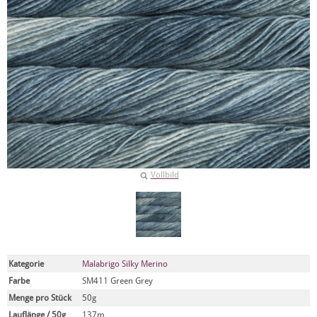
Vollbild
Kategorie
Malabrigo Silky Merino
Farbe
SM411 Green Grey
Menge pro Stück
50g
Lauflänge / 50g
137m