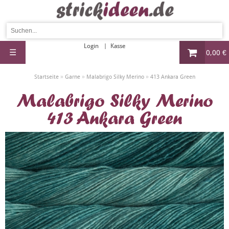
Login
Kasse
☰
0,00 €
»
»
»
Startseite
Garne
Malabrigo Silky Merino
413 Ankara Green
Malabrigo Silky Merino
413 Ankara Green