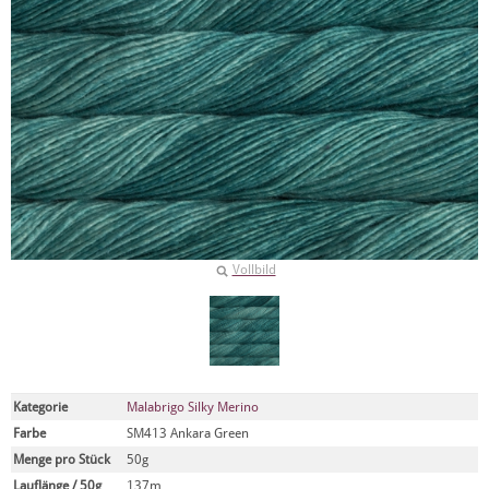
Vollbild
Kategorie
Malabrigo Silky Merino
Farbe
SM413 Ankara Green
Menge pro Stück
50g
Lauflänge / 50g
137m