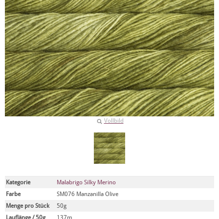
Vollbild
Kategorie
Malabrigo Silky Merino
Farbe
SM076 Manzanilla Olive
Menge pro Stück
50g
Lauflänge / 50g
137m