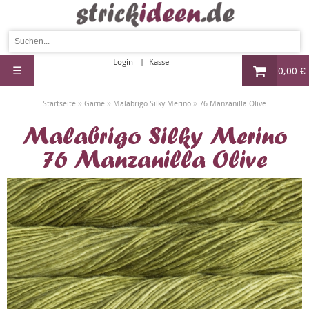
Login
Kasse
☰
0,00 €
»
»
»
Startseite
Garne
Malabrigo Silky Merino
76 Manzanilla Olive
Malabrigo Silky Merino
76 Manzanilla Olive