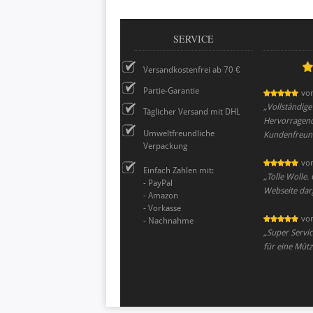
SERVICE
Versandkostenfrei ab 70 €
Partie-Garantie
vo
„
Vollständige
Täglicher Versand mit DHL
Hervorragen
Umweltfreundliche
Kundenfreund
Verpackung
vo
Einfach Zahlen mit:
„
Tolle Wolle.
- PayPal
Webseite dar
- Amazon
- Vorkasse
vo
- Nachnahme
„
Super Servic
für eine Mütz