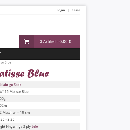
Login
Kasse
0 Artikel -
0,00 €
T
sse Blue
tisse Blue
alabrigo Sock
W415 Matisse Blue
00g
02m
2 Maschen = 10 cm
,25 - 3,25
ight Fingering / 3 ply
Info