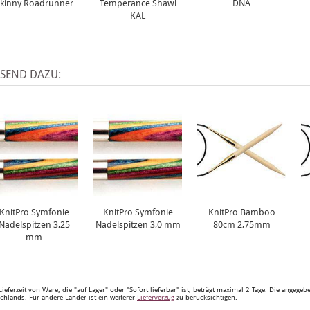
kinny Roadrunner
Temperance Shawl
DNA
KAL
SSEND DAZU:
KnitPro Symfonie
KnitPro Symfonie
KnitPro Bamboo
Nadelspitzen 3,25
Nadelspitzen 3,0 mm
80cm 2,75mm
mm
Lieferzeit von Ware, die "auf Lager" oder "Sofort lieferbar" ist, beträgt maximal 2 Tage. Die angege
chlands. Für andere Länder ist ein weiterer
Lieferverzug
zu berücksichtigen.