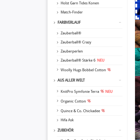
Holst Garn Tides Konen
Match-Finder
FARBVERLAUF
Zauberball®
Zauberball® Crazy
Zauberperlen
Zauberball® Stärke 6
NEU
Woolly Hugs Bobbel Cotton
AUS ALLER WELT
KnitPro Symfonie Terra
NEU
Organic Cotton
Quince & Co. Chickadee
Hifa Ask
ZUBEHÖR