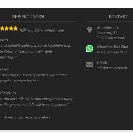
BEWERTUNGEN
KONTAKT
strickideen.de
4,97
aus
3209
Bewertungen
Instenweg 17
23623
Ahrensbök
n
Elke
 und schnelle Lieferung, sowie Nachlieferung.
WhatsApp Text-Chat
de Kommunikation und sehr gute
+49 176 46547511
lichkeit.
”
E-Mail:
info@strickideen.de
n
Tane
 Gut verpackt. Das versprochen, wie auf der
gestellt. Daumen hoch!
”
n
Strickliesl
e, mit Rios tolle Wolle und eine gute Anleitung
e. Bin gespannt auf die nächsten Angebote.
”
Bewertungen lesen/schreiben