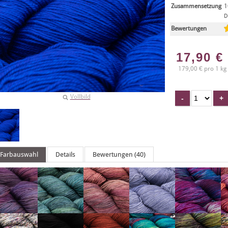
Zusammensetzung
1
D
Bewertungen
17,90
€
179,00 € pro 1 kg
Vollbild
Farbauswahl
Details
Bewertungen (40)