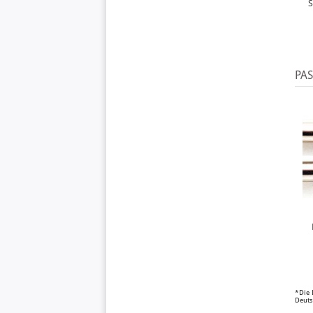
S
PA
*Die 
Deuts