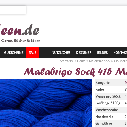
GUTSCHEINE
SALE
NÜTZLICHES
DESIGNER
BILDER
KONTAK
»
»
»
Startseite
Garne
Malabrigo Sock
415 Mati
Malabrigo Sock 415 Ma
Kategorie
M
Farbe
S
Menge pro Stück
1
Lauflänge / 100g
4
Maschenprobe
3
Nadelstärke
2
Garnstärke
L