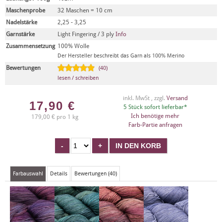
Maschenprobe
32 Maschen = 10 cm
Nadelstärke
2,25 - 3,25
Garnstärke
Light Fingering / 3 ply
Info
Zusammensetzung
100% Wolle
Der Hersteller beschreibt das Garn als 100% Merino
Bewertungen
(40)
lesen / schreiben
inkl. MwSt , zzgl.
Versand
17,90
€
5 Stück sofort lieferbar*
Ich benötige mehr
179,00 € pro 1 kg
Farb-Partie anfragen
Farbauswahl
Details
Bewertungen (40)