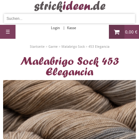
Login
Kasse
☰
0,00 €
»
»
»
Startseite
Garne
Malabrigo Sock
453 Elegancia
Malabrigo Sock 453
Elegancia