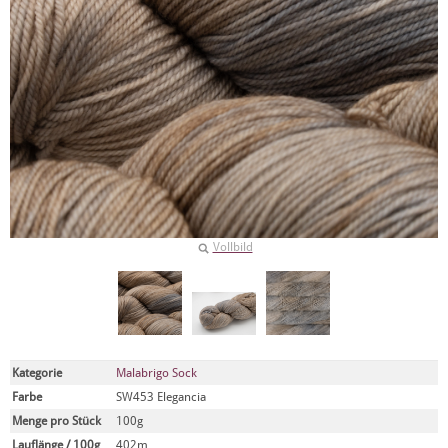
Vollbild
Kategorie
Malabrigo Sock
Farbe
SW453 Elegancia
Menge pro Stück
100g
Lauflänge / 100g
402m